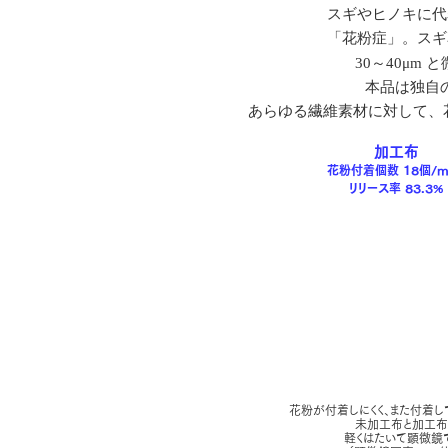
スギやヒノキに代
「花粉症」。スギ花粉
30～40μ
本品は独自
あらゆる繊維素材に対して、花
加工布
花粉付着個数 18個/m
リリース率 83.3%
花粉が付着しにくく、また付着し
未加工布と加工布
軽くはたいて顕微鏡