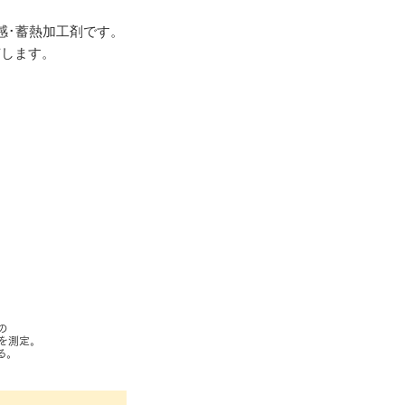
感･蓄熱加工剤です。
有します。
の
を測定。
る。