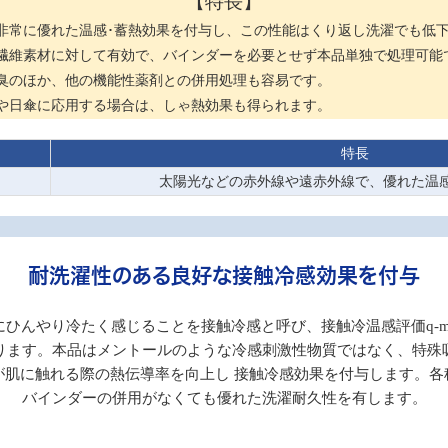
【特長】
非常に優れた温感･蓄熱効果を付与し、この性能はくり返し洗濯でも低
る繊維素材に対して有効で、バインダーを必要とせず本品単独で処理可能
臭のほか、他の機能性薬剤との併用処理も容易です。
や日傘に応用する場合は、しゃ熱効果も得られます。
特長
太陽光などの赤外線や遠赤外線で、優れた温
耐洗濯性のある良好な接触冷感効果を付与
ひんやり冷たく感じることを接触冷感と呼び、接触冷温感評価q-max(
ります。本品はメントールのような冷感刺激性物質ではなく、特殊
が肌に触れる際の熱伝導率を向上し 接触冷感効果を付与します。各
バインダーの併用がなくても優れた洗濯耐久性を有します。