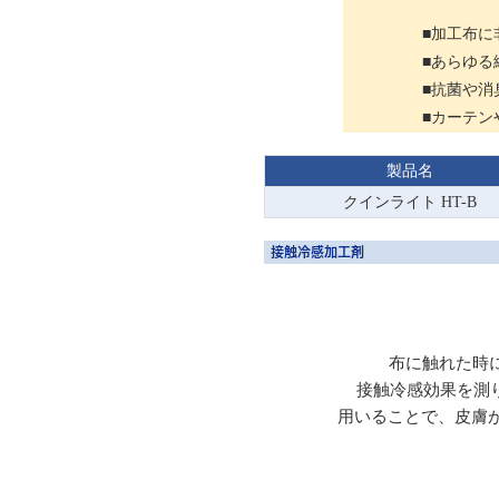
■加工布に
■あらゆ
■抗菌や消
■カーテン
製品名
クインライト HT-B
接触冷感加工剤
布に触れた時に
接触冷感効果を測
用いることで、皮膚