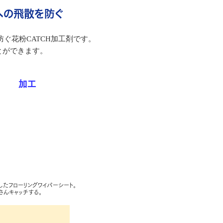
への飛散を防ぐ
ぐ花粉CATCH加工剤です。
とができます。
 加工
したフローリングワイパーシート。
んキャッチする。