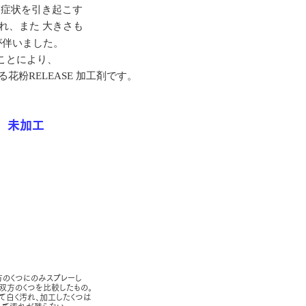
な症状を引き起こす
れ、また 大きさも
が伴いました。
ことにより、
粉RELEASE 加工剤です。
未加工
片方のくつにのみスプレーし
双方のくつを比較したもの。
て白く汚れ、加工したくつは