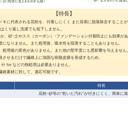
砂･ 土がきれいに脱落
倍：白く粒状に見えるものが花粉）
【特長】
ノキに代表される花粉を、付着しにくく また容易に脱落除去すること
はくり返し洗濯でも低下しません。
か、砂･土やスス（カーボン）･ファンデーション付着防止にも効果が
粗硬になりません。また処理後、吸水性を阻害することもありません。
や、処理後の変色がありません。また他の堅牢度にも悪影響を与えません
蒸発させるだけで繊維上に強固な樹脂皮膜を形成するため、
e や Set などの熱処理は必要ありません。
繊維素材に対して、適応可能です。
特長
花粉･砂等の”乾いた汚れ”が付きにくく、簡単に