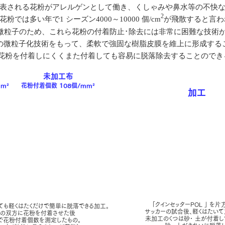
表される花粉がアレルゲンとして働き、くしゃみや鼻水等の不快
2
では多い年で1 シーズン4000～10000 個/cm
が飛散すると言わ
m と微粒子のため、これら花粉の付着防止･除去には非常に困難な技術
の微粒子化技術をもって、柔軟で強固な樹脂皮膜を維上に形成する
粉を付着しにくくまた付着しても容易に脱落除去することのできる花
未加工布
m²
花粉付着個数 108個/mm²
加工
「クインセッターPOL 」 を
ても軽くはたくだけで簡単に脱落できる加工。
サッカーの試合後、軽くはたいて
の双方に花粉を付着させた後
未加工のくつは砂･ 土が付着し
で花粉付着個数を測定したもの。