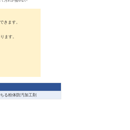
して汚れが残らない
ができます。
あります。
。
落ちる粉体防汚加工剤