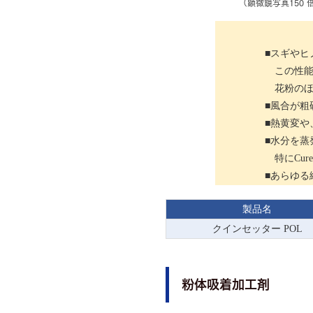
（顕微鏡写真150 
■スギやヒ
この性能
花粉のほ
■風合が
■熱黄変
■水分を
特にCur
■あらゆる
製品名
クインセッター POL
粉体吸着加工剤