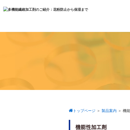
トップページ
＞
製品案内
＞
機
機能性加工剤