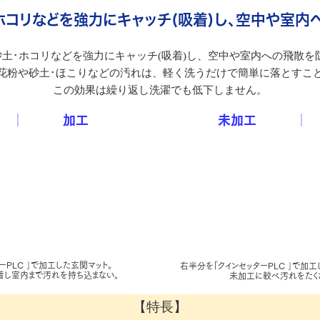
ホコリなどを強力にキャッチ(吸着)し、空中や室内
土･ホコリなどを強力にキャッチ(吸着)し、空中や室内への飛散を防
花粉や砂土･ほこりなどの汚れは、軽く洗うだけで簡単に落とすこ
この効果は繰り返し洗濯でも低下しません。
 │ 加工
未加工 │
ーPLC ｣で加工した玄関マット。
右半分を「クインセッターPLC ｣で加工
着し室内まで汚れを持ち込まない。
未加工に較べ汚れをたくさ
【特長】