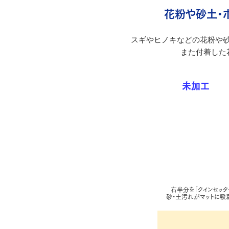
花粉や砂土・
スギやヒノキなどの花粉や砂
また付着した
未加工
右半分を「クインセッタ
砂・土汚れがマットに吸