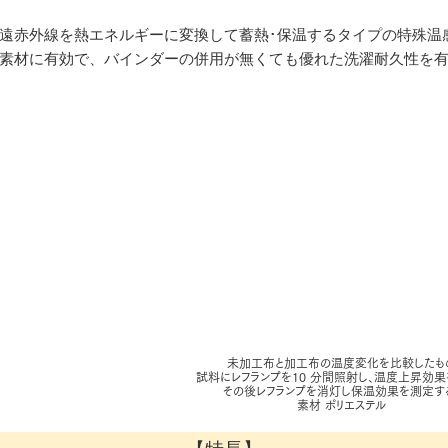
遠赤外線を熱エネルギーに変換して蓄熱･保温するタイプの特殊温
素材に有効で、バインダーの併用が無くても優れた洗濯耐久性を
未加工布と加工布の温度変化を比較したも
試料にレフランプを10 分間照射し、温度上昇効果
その後レフランプを消灯し保温効果を測定す
素材 ポリエステル