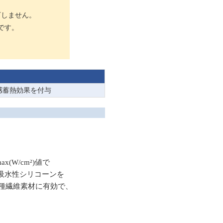
下しません。
です。
感蓄熱効果を付与
W/cm²)値で
吸水性シリコーンを
種繊維素材に有効で、