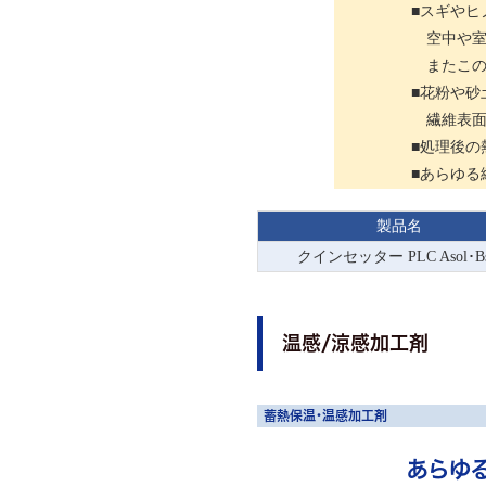
■スギやヒ
空中や室
またこの
■花粉や砂
繊維表面
■処理後の
■あらゆる
製品名
クインセッター PLC Asol･Bs
温感/涼感加工剤
蓄熱保温・温感加工剤
あらゆ